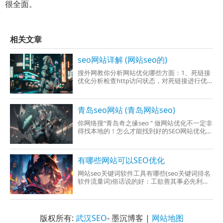
很全面。
相关文章
seo网站详解 (网站seo的)
搜外网教你分析网站优化哪些方面：1、死链接
优化分析检查http访问状态，对死链接进行优
化2、404页面优化分析重设404错误状态，
青岛seo网站 (青岛网站seo)
你网络搜“青岛奇之缘seo ” 做网站优化不一定非
得找本地的！怎么才能找到好的SEO网站优化合
作伙伴首先第一个，如何能找到好的网站
有哪些网站可以SEO优化
网站seo关键词软件工具有哪些(seo关键词排名
软件流量词)俗话说的好：工欲善其事必先利其
器。在网站优化中如果没有有一个好的网站关
版权所有:
武汉SEO
- 墨沉博客 |
网站地图