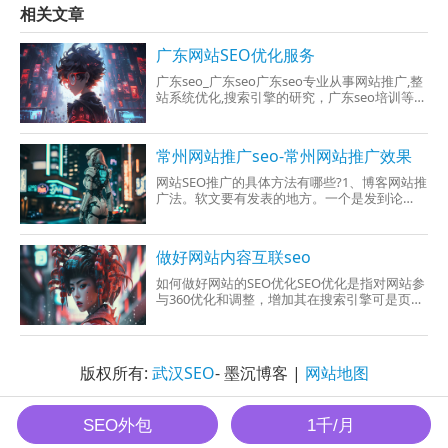
相关文章
广东网站SEO优化服务
广东seo_广东seo广东seo专业从事网站推广,整
站系统优化,搜索引擎的研究，广东seo培训等项
目。广东seo对外承接企业网络部
常州网站推广seo-常州网站推广效果
网站SEO推广的具体方法有哪些?1、博客网站推
广法。软文要有发表的地方。一个是发到论
坛，文章站，一个是发到博客里。发到博客里
有个好
做好网站内容互联seo
如何做好网站的SEO优化SEO优化是指对网站参
与360优化和调整，增加其在搜索引擎可是页面
的排名，使提高流量和曝光度的一种策略。目
版权所有:
武汉SEO
- 墨沉博客 |
网站地图
墨沉SEO All Rights Reserved.
SEO外包
1千/月