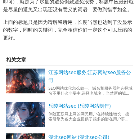
即可)，就是为了尽量的避免倒致避免浪费，标题中应最好就
是尽量的避免又出现还没有意义的词语，要做到惜字如金。
上面的标题只是因为请解释所用，长度当然也达到了没显示
的数字，同时的关键词，完全相信你们一定这个可以压缩的
更好。
相关文章
江苏网站seo服务;江苏网站seo服务公
司
SEO网站优化怎么做一、域名和服务器的选择域
名不用什么非要中,选择老域名，当然新的域名
也是可以，就算有一个十年的老域名，自己在
的系统优化上下功夫，那么选择类型老域名也
乐陵网站seo (乐陵网站制作)
是白费功夫的。域名选择的时候要注意选择拼
音
伴随互联网上网的网民用户在持续性增长，搜
索引擎为各大企业提供了很多的潜在用户群
体，获取这部分潜在用户有两种方式，一种是
花钱投放竞价
湖北seo网站 (湖北seo公司)