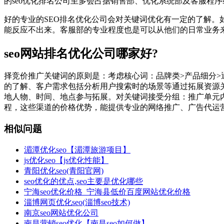
的seo优化排名公司至多会占据销售部、优化系统部及客服程
好的专业的SEO排名优化公司会对关键词优化有一定的了解。
能反应不出来。客服部的专业程度也是可以从他们的日常业务
seo网站排名优化公司哪家好?
择竞价推广关键词的原则是：考虑核心词：品牌类>产品细分
的了解、客户需求包括分析用户搜索时的场景等通过拓展资源
地人物、时间、地点参与拓展。对关键词接受分组：推广单元内
程，这些渠道的价格优势，能提供专业的网络推广、广告代运
相似问题
湄潭优化seo【湄潭旅游项目】
js优化seo【js优化性能】
青阳优化seo(青阳官网)
seo优化的优点,seo主要是优化哪些
宁海seo优化价格_宁海县低价百度网站优化价格
淄博网页优化seo(淄博seo技术)
南京seo网站优化公司
南昌营销seo优化【南昌seo如何做】