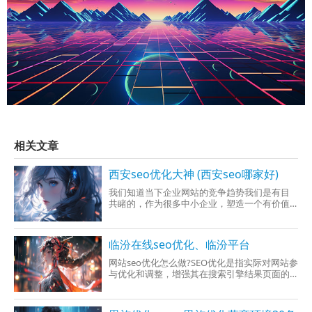
相关文章
西安seo优化大神 (西安seo哪家好)
我们知道当下企业网站的竞争趋势我们是有目
共睹的，作为很多中小企业，塑造一个有价值
网站是我们在互联网成功与否的关键所在，但
是笔者发现很多企业网站上线之后，新闻信息
寥寥无几，很多都是处于无人打理的状态，在
临汾在线seo优化、临汾平台
这种情况下我们究竟如何让网站发挥巨大价值
呢
网站seo优化怎么做?SEO优化是指实际对网站参
与优化和调整，增强其在搜索引擎结果页面的
排名，最终达到增加流量和曝光度的一种策
略。