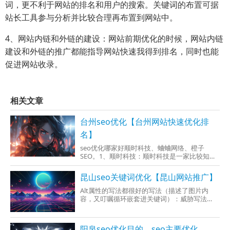
词，更不利于网站的排名和用户的搜索。关键词的布置可据
站长工具参与分析并比较合理再布置到网站中。
4、网站内链和外链的建设：网站前期优化的时候，网站内链
建设和外链的推广都能指导网站快速我得到排名，同时也能
促进网站收录。
相关文章
台州seo优化【台州网站快速优化排
名】
seo优化哪家好顺时科技、蛐蛐网络、橙子
SEO。1、顺时科技：顺时科技是一家比较知名
的SEO技术型公司，专注于谷歌SEO优化。在
SEO领域具备相当丰富的经验和专业知识，也能
昆山seo关键词优化【昆山网站推广】
为客户需要提供高质量的优化服务。顺时科技
凭借其亚马逊的技术实力和客户口碑，成为S
Alt属性的写法都很好的写法（描述了图片内
容，又叮嘱循环嵌套进关键词）：威胁写法
（关键词搭建而成，最好不要以免，否则不后
患）：5、协助收拾化妆品方面的长尾关键词及
实时的热门关键词6、寻找资料竞争对手的关键
阳泉seo优化目的、seo主要优化