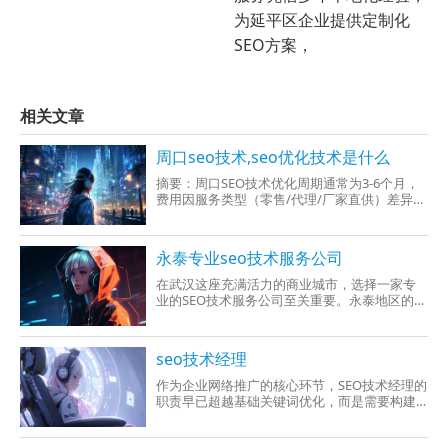
为延平区企业提供定制化
SEO方案，
相关文章
周口seo技术,seo优化技术是什么
摘要：周口SEO技术优化周期通常为3-6个月，
费用因服务类型（零售/代理/厂家直供）差异较
大，零售套餐均价8000-15000元/
永泰专业seo技术服务公司
在武汉这座充满活力的商业城市，选择一家专
业的SEO技术服务公司至关重要。永泰地区的企
业若想实现精准流量获取与品牌曝光，需重点
关注S
seo技术经理
作为企业网络推广的核心环节，SEO技术经理的
职责早已超越基础关键词优化，而是需要构建
覆盖技术架构、内容策略、数据分析的全链路
优化体