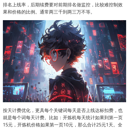
排名上线率，后期续费要对前期排名做监控，比较难控制效
果和价格的比例。通常两三千到两三万不等。
按天计费优化，更具每个关键词每天是否上线达标扣费，也
就是每个词每天计费。比如：开炼机每天统计如果到第一页
15元，开炼机价格如果第一页10元，那么合计25元1天。全