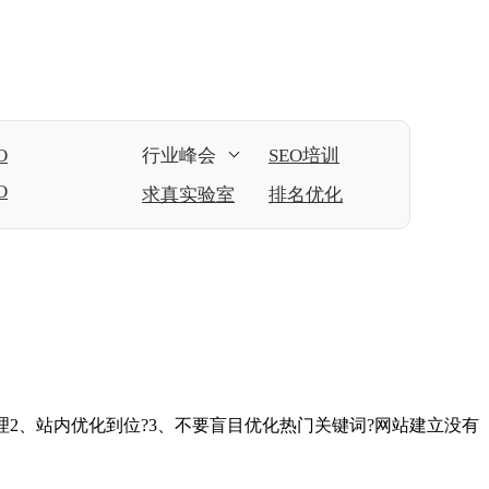
O
行业峰会
SEO培训
O
求真实验室
排名优化
理2、站内优化到位?3、不要盲目优化热门关键词?网站建立没有