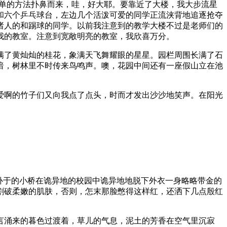
简单的方法扑鼻而来，哇，好大耶。要靠近了大楼，我大步流星
和六个乒乓球台，左边几个活泼可爱的同学正流浃背地追逐抢夺
诸人的和踢球的同学。以前我注意到的教学大楼不过是老师们的
我的教室。注意到宽敞明亮的教室，我欣喜万分。
满了黄灿灿的桂花，象满天飞舞耀眼的星星。园栏周围长满了石
暗，树林里不时传来鸟鸣声。噢，花园中间还有一座假山立在池
爱啊的竹子们又向我点了点头，时而才发出沙沙地笑声。在阳光
卧于的小桥在诡异地的校园中诡异地地脱下外衣一身略略带金的
割破柔嫩的肌肤，否则，怎末那脸憋得这样红，还洒下几点殷红
言涌来的暮色过渡着，草儿的气息，泥土的芳香在空气里沉寂