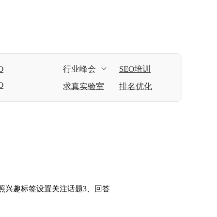
O
行业峰会
SEO培训
O
求真实验室
排名优化
照兴趣标签设置关注话题3、回答