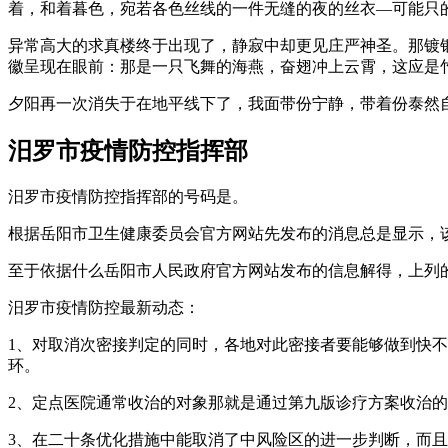
着，和着暮色，宛若各色丝线的一件无缝的夜的丝衣—可能只
异常高大的求真楼终于出现了，静寂中却更见庄严神圣。那镀
徽呈现在眼前：那是一只飞舞的海燕，奋翅冲上云霄，这应是
夕阳再一次消失于在地平线下了，我面带份宁静，带着份泰然
汨罗市疫情防控指挥部
汨罗市疫情防控指挥部的号码是。
根据岳阳市卫生健康委员会官方网站先发布的消息总是显示，
至于依据什么岳阳市人民政府官方网站发布的信息解得，上列
汨罗市疫情防控最新动态：
1、对取消次密接判定的同时，各地对此密接者要能够做到快
环。
2、定点医院通常收治的对象那就是通过第九版诊疗方案收治
3、在二十条优化措施中能取消了中风险区的进一步判断，而