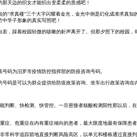
的那天边的织女才能织出变柔柔的质感吧！
银的“求真楼”三个大字闪耀着金光，金光中倒是幻化成准求真知
竹中学子形象的真实写照吧！
自若，踩着校园轻微的咳嗽的鼾声离开了。但那夕照下的校园，
该号码为汨罗市疫情防控指挥部的防疫咨询号码。
的号码是可以为群众提供给防疫政策咨询、坐车出行政策咨询在
不能判断、快检测、快管控。一旦密接者核酸检测阳性那以后，
的重症、危重症在内有重症倾向的患者，最大限度地最有保障患
且非常科学追踪箭地直接判断风险高区，以单元和楼栋通过直接