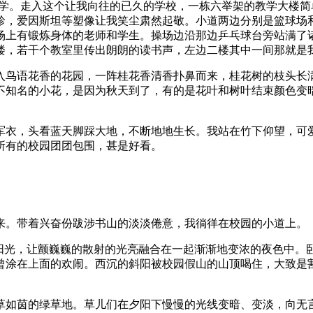
小学。走入这个让我向往的已久的学校，一栋六举架的教学大楼
珍，爱因斯坦等塑像让我笑尘肃然起敬。小道两边分别是篮球场
场上有锻炼身体的老师和学生。操场边沿那边乒乓球台旁站满了
楼，若干个教室里传出朗朗的读书声，左边二楼其中一间那就是
入鸟语花香的花园，一阵桂花香清香扑鼻而来，桂花树的枝头长
不知名的小花，是因为秋天到了，有的是花叶和树叶结束颜色变
军衣，头看蓝天脚踩大地，不断地地生长。我站在竹下仰望，可
所有的校园团团包围，甚是好看。
来。带着兴奋份跋涉书山的淡淡倦意，我徜徉在校园的小道上。
的阳光，让颤巍巍的散射的光亮融合在一起渐渐地变浓的夜色中。
曾涂在上面的欢闹。西沉的斜阳被校园假山的山顶喝住，大致是
草如茵的绿草地。草儿们在夕阳下慢慢的光线变暗、变淡，向无