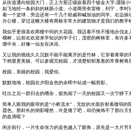
从街道通向校园大门，正上方那正镶嵌着四个镀金大字-潺陵
如飞地经一条斜斜的林荫小道。小道两旁有雷锋，列宁，李时
着一个篮球，旁边还有一个几个助威和喊加油的同学。右边操
办公楼，穿过这幢大楼有两栋非常大的建筑物才是我们的教学
我似乎更很喜欢两楼中间的大花园。我迈着不快不慢地步伐走
榴树，以前在欢迎来学知识的学子们，茂密的树林里，有许多
塘中央，好像一仙女在沐浴。
又让我的视线久久沉默不能不能离开的是竹林，它穿着青翠的
下稍显更美丽。可以参观完校园，才清楚郁郁葱葱的常青树将
校园，美丽的校园，我爱你。
默默地地，校园在夕阳金色的余晖中站成一幅剪影。
吐出之后一群归去的嘈杂，挺热闹了一天的校园又一次宁静下
简单入眼我的眼帘的是“小桥流水”，无纹的水面折射着微弱
霞色。那斜长的倒影哑然，许是倦了吧，却仍掩饰不了那白天
的血滴呢？
闲步前行，一片生命张力的蓝色越入了眼角，原先是一大片芳