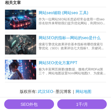
相关文章
网站seo辅助 (网站seo 工具)
作为一位网站SEO站长想必经常会使用一些seo
排名软件来帮助我们提升优化网站，利用SEO工
具可以有效的提升数据分析效率。下面为新手
网站SEO的指标—网站的seo是什么
搜索引擎优化效果评价基本指标有哪些搜索引
擎优化（SEO）效果评估七大指标1、关键词排
名2、搜索引擎索引量和反向链接数3、网站流
量（
网站SEO优化方案PPT
极为丰富网页摘要(微数据、微格式和RDFa)第
三个，网站地图设置html网站地图(1、为搜索
引擎建立起一个良好的道德的导航结构2、
版权所有:
武汉SEO
- 墨沉博客 |
网站地图
墨沉SEO All Rights Reserved.
SEO外包
1千/月