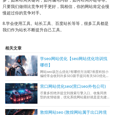
只要我们做得比竞争对手更好，我相信，你的网站肯定会慢
慢超过你的竞争对手。
8.学会使用工具。站长工具、百度站长等等，很多工具都是
我们作为站长不断提升自己工具。
相关文章
学seo网站优化【seo网站优化培训找
哪些】
网站seo该怎么优化?有哪些方法呢?准度科技小
编经常会收到许多SEO新手提问有关SEO优化方
法，其实这个问题不仅是新手，许多有经验的
人也在一直尝试各种提升优化方式，毕竟SEO优
营口网站优化seo(营口seo外包公司)
化方法不止一个，而是有无数种，这里
尽量多拒绝并提交到搜索引擎入口、收集同类
型的友情链接，优化系统网站最好就是是先建
站再系统优化、到最后在推广，这即符合网站
自然发展规
敦煌网站seo (敦煌网站属于出口跨境