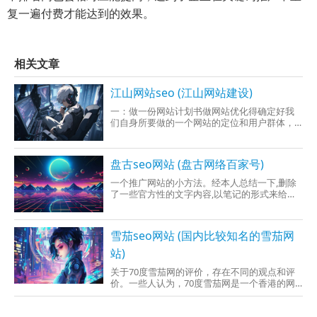
复一遍付费才能达到的效果。
相关文章
江山网站seo (江山网站建设)
一：做一份网站计划书做网站优化得确定好我
们自身所要做的一个网站的定位和用户群体，
然后根据这个报告结果所得出的结论然后再做
具体的网站的搭建和优化。然后就是分析我们
的竞争对手的网站，我们竞争对手的用户群体
盘古seo网站 (盘古网络百家号)
啊，我们与他们之间的优势劣势所在。
一个推广网站的小方法。经本人总结一下,删除
了一些官方性的文字内容,以笔记的形式来给大
家公布。1.了解最简洁有效的网站推广方法学会
分析什么是网站seo技术,通过seo工具和seo教
程学习seo优化技巧1搜索引擎推广:Google、
雪茄seo网站 (国内比较知名的雪茄网
Yahoo
站)
关于70度雪茄网的评价，存在不同的观点和评
价。一些人认为，70度雪茄网是一个香港的网
站，专门销售古巴雪茄。然而，一些人认为，
该网站