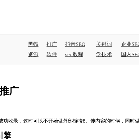
黑帽
推广
抖音SEO
关键词
企业SE
资源
软件
seo教程
学技术
国内SE
作推广
擎7、成功收录，这时可以不开始做外部链接8、传内容的时候，同
引擎