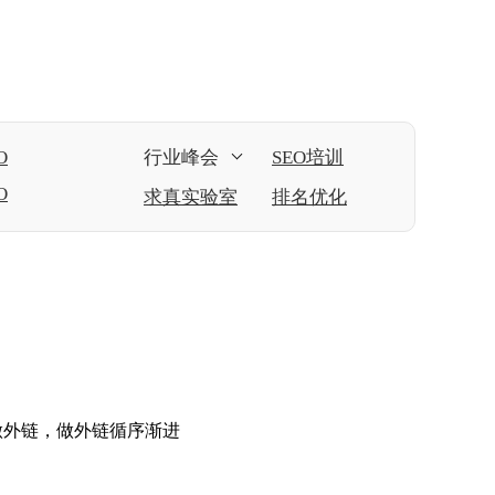
O
行业峰会
SEO培训
O
求真实验室
排名优化
时做外链，做外链循序渐进