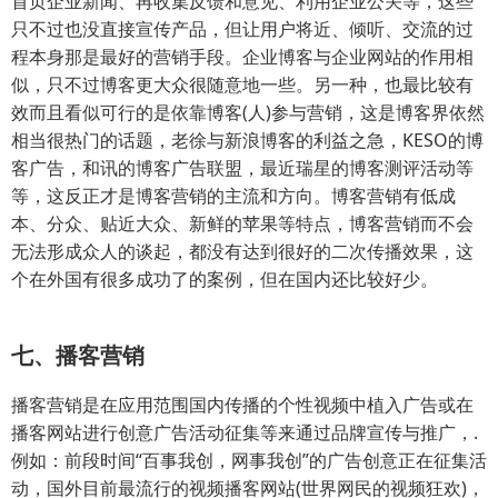
首页企业新闻、再收集反馈和意见、利用企业公关等，这些
只不过也没直接宣传产品，但让用户将近、倾听、交流的过
程本身那是最好的营销手段。企业博客与企业网站的作用相
似，只不过博客更大众很随意地一些。另一种，也最比较有
效而且看似可行的是依靠博客(人)参与营销，这是博客界依然
相当很热门的话题，老徐与新浪博客的利益之急，KESO的博
客广告，和讯的博客广告联盟，最近瑞星的博客测评活动等
等，这反正才是博客营销的主流和方向。博客营销有低成
本、分众、贴近大众、新鲜的苹果等特点，博客营销而不会
无法形成众人的谈起，都没有达到很好的二次传播效果，这
个在外国有很多成功了的案例，但在国内还比较好少。
七、播客营销
播客营销是在应用范围国内传播的个性视频中植入广告或在
播客网站进行创意广告活动征集等来通过品牌宣传与推广，.
例如：前段时间“百事我创，网事我创”的广告创意正在征集活
动，国外目前最流行的视频播客网站(世界网民的视频狂欢)，