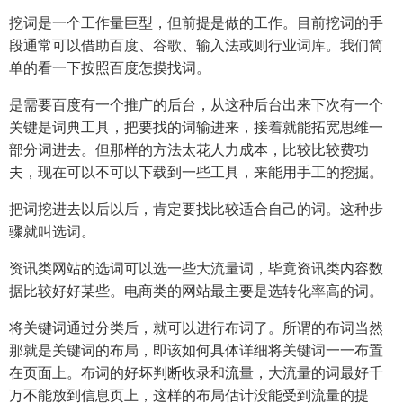
挖词是一个工作量巨型，但前提是做的工作。目前挖词的手
段通常可以借助百度、谷歌、输入法或则行业词库。我们简
单的看一下按照百度怎摸找词。
是需要百度有一个推广的后台，从这种后台出来下次有一个
关键是词典工具，把要找的词输进来，接着就能拓宽思维一
部分词进去。但那样的方法太花人力成本，比较比较费功
夫，现在可以不可以下载到一些工具，来能用手工的挖掘。
把词挖进去以后以后，肯定要找比较适合自己的词。这种步
骤就叫选词。
资讯类网站的选词可以选一些大流量词，毕竟资讯类内容数
据比较好好某些。电商类的网站最主要是选转化率高的词。
将关键词通过分类后，就可以进行布词了。所谓的布词当然
那就是关键词的布局，即该如何具体详细将关键词一一布置
在页面上。布词的好坏判断收录和流量，大流量的词最好千
万不能放到信息页上，这样的布局估计没能受到流量的提