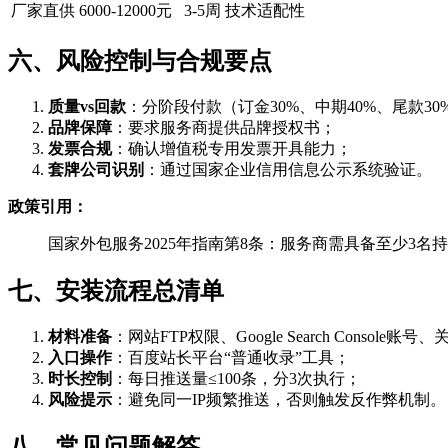
厂家直供
6000-12000元
3-5周
技术适配性
六、风险控制与合规要点
质量vs回款
：分阶段付款（订金30%、中期40%、尾款30
品牌保障
：要求服务商提供品牌授权书；
发票合规
：确认增值税专用发票开具能力；
套牌公司识别
：通过国家企业信用信息公示系统验证。
政策引用：
国家外包服务2025年指南第8条：服务商需具备至少3名持
七、安装流程总清单
材料准备
：网站FTP权限、Google Search Console账
入口操作
：百度站长平台“普通收录”工具；
时长控制
：每日推送量≤100条，分3次执行；
风险提示
：避免同一IP频繁推送，否则触发反作弊机制。
八、常见问题解答