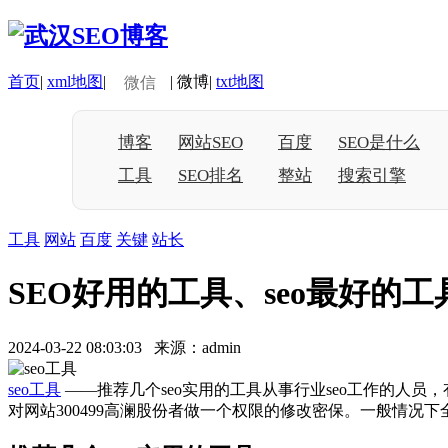
首页
|
xml地图
|
|
微博
|
txt地图
微信
博客
网站SEO
百度
SEO是什么
工具
SEO排名
整站
搜索引擎
工具
网站
百度
关键
站长
SEO好用的工具、seo最好的工
2024-03-22 08:03:03 来源：admin
seo工具
——推荐几个seo实用的工具从事行业seo工作的人
对网站300499高澜股份者做一个权限的修改密保。一般情况下