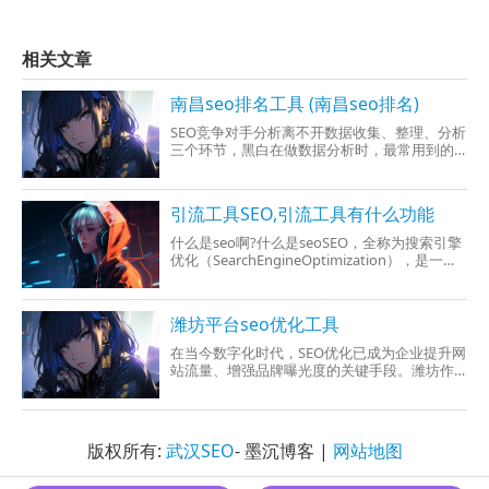
相关文章
南昌seo排名工具 (南昌seo排名)
SEO竞争对手分析离不开数据收集、整理、分析
三个环节，黑白在做数据分析时，最常用到的
软件有SEO助手、SEO伴侣、SEO快捕手、
linkdust这几款软件。先说下这几款软件经常会
用到的功能：1、SEO
引流工具SEO,引流工具有什么功能
什么是seo啊?什么是seoSEO，全称为搜索引擎
优化（SearchEngineOptimization），是一种
按照改进网站内容、结构和其他因素来提高网
站在搜索引擎（如Google、Bing、Yahoo等
潍坊平台seo优化工具
在当今数字化时代，SEO优化已成为企业提升网
站流量、增强品牌曝光度的关键手段。潍坊作
为山东省的重要城市，其本地企业对于SEO优化
的
版权所有:
武汉SEO
- 墨沉博客 |
网站地图