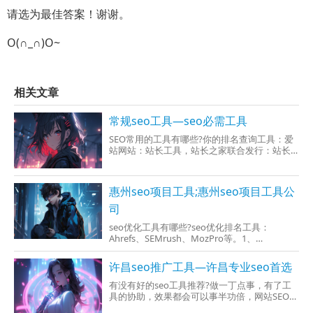
请选为最佳答案！谢谢。
O(∩_∩)O~
相关文章
常规seo工具—seo必需工具
SEO常用的工具有哪些?你的排名查询工具：爱
站网站：站长工具，站长之家联合发行：站长
工具网站数据统计：站长之家，51la统计，百度
统计！要是你会一些代码，会一些简单点图片
处理，还要200以内工具网页制作软件：
惠州seo项目工具;惠州seo项目工具公
dreamwe
司
seo优化工具有哪些?seo优化排名工具：
Ahrefs、SEMrush、MozPro等。1、
AhrefsAhrefs是一款的很强横无比的SEO工具，
它可以帮助分析竞争对手的关键词和链接情
许昌seo推广工具—许昌专业seo首选
况。按照可以使用Ahrefs，这个可以找到几个与
网站相关的高质量链接，并能够追踪这些个链
有没有好的seo工具推荐?做一丁点事，有了工
接
具的协助，效果都会可以事半功倍，网站SEO优
化也不少数。公司做网站优化推广时，SEO工具