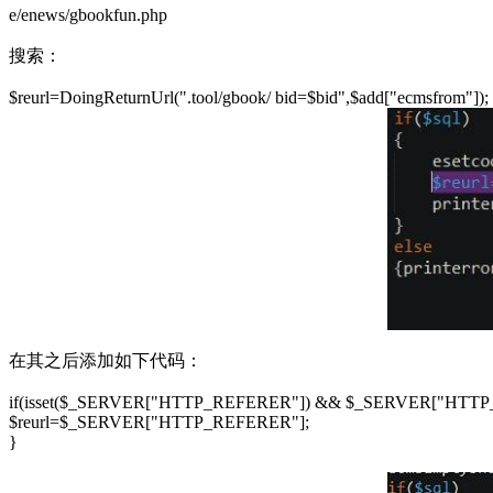
e/enews/gbookfun.php
搜索：
$reurl=DoingReturnUrl(".tool/gbook/ bid=$bid",$add["ecmsfrom"]);
在其之后添加如下代码：
if(isset($_SERVER["HTTP_REFERER"]) && $_SERVER["HTTP_
$reurl=$_SERVER["HTTP_REFERER"];
}