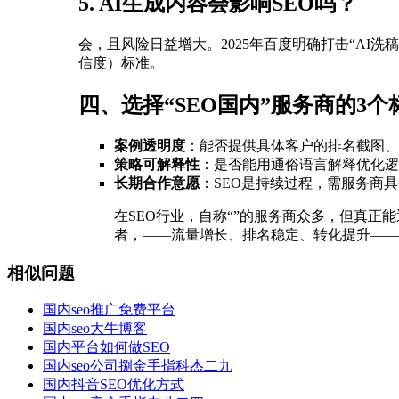
5. AI生成内容会影响SEO吗？
会，且风险日益增大。2025年百度明确打击“AI洗
信度）标准。
四、选择“SEO国内”服务商的3个
案例透明度
：能否提供具体客户的排名截图、
策略可解释性
：是否能用通俗语言解释优化逻
长期合作意愿
：SEO是持续过程，需服务商
在SEO行业，自称“”的服务商众多，但真正
者，——流量增长、排名稳定、转化提升——
相似问题
国内seo推广免费平台
国内seo大牛博客
国内平台如何做SEO
国内seo公司捌金手指科杰二九
国内抖音SEO优化方式