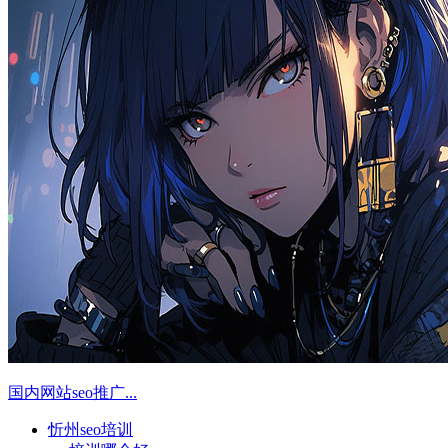
国内网站seo推广...
忻州seo培训