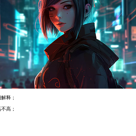
细解释；
高不高；