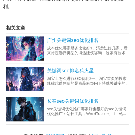
利。
相关文章
广州关键词seo优化排名
成本优化哪家服务比较好1、清楚过好几家，后
来肯定选择类型的博达建筑咨询，这家有技术
实力，能需要提供EPC/代建项目建筑全过程电
脑设计360优化咨询服务，解决EPC/代建项目项
目会降低建造成本、提高设计质量、安全有保
关键词seo排名兵火星
证项目不超概算。2、广
淘宝上怎么进行SEO优化?一、淘宝首页的搜索
规律此处判断的是商品麻烦问下特殊关键字的
排名。在关键字的选择上，替避免淘宝对部分
热门行业关键字商品的排序通过人即影响，我
们选择一组也很冷的关键字并且测试。在淘宝
长春seo关键词优化排名
首页搜索栏
seo关键词优化推广哪家好也很好的seo关键词
优化推广：站长工具，WordTracker。1、站长
工具SEO极其广泛的工具之一，百度站长工具这
个可以通过关键词排名查询，也可以迅速能够
得到当前网站的关键字在Baidu/Google收录文
章的