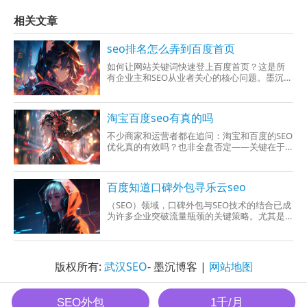
相关文章
seo排名怎么弄到百度首页
如何让网站关键词快速登上百度首页？这是所
有企业主和SEO从业者关心的核心问题。墨沉
SEO服务团队通过8年实战经验出：**关键词排
名
淘宝百度seo有真的吗
不少商家和运营者都在追问：淘宝和百度的SEO
优化真的有效吗？也非全盘否定——关键在于
是否掌握了平台规则，并运用了科学的SEO技
术。
百度知道口碑外包寻乐云seo
（SEO）领域，口碑外包与SEO技术的结合已成
为许多企业突破流量瓶颈的关键策略。尤其是
针对“百度知道口碑外包”这类需求，企业往往需
版权所有:
武汉SEO
- 墨沉博客 |
网站地图
墨沉SEO All Rights Reserved.
SEO外包
1千/月