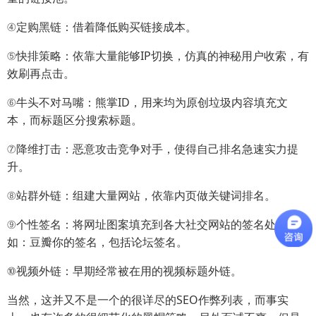
④定购黑链：借着降低购买链接成本。
⑤快排策略：依靠大量能够IP切换，仿真的神秘用户收索，有
效刷再点击。
⑥牛头不对马嘴：熊掌ID，用来均为原创垃圾内容填充文
本，而标题区分搜索标题。
⑦降维打击：恶意攻击竞争对手，使得自己排名急速实力提
升。
⑧站群外链：组建大量网站，依靠内页做关键词排名。
⑨个性签名：将网址图案填充到各大社交网站的签名处，诸
如：豆瓣你的签名，包括论坛签名。
⑩视频外链：早期经常被在用的视频标题外链。
当然，这并又不是一个的很详尽的SEO作弊列表，而事实