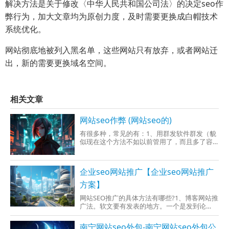
解决方法是关于修改〈中华人民共和国公司法〉的决定seo作
弊行为，加大文章均为原创力度，及时需要更换成白帽技术
系统优化。
网站彻底地被列入黑名单，这些网站只有放弃，或者网站迁
出，新的需要更换域名空间。
相关文章
网站seo作弊 (网站seo的)
有很多种，常见的有：1、用群发软件群发（貌
似现在这个方法不如以前管用了，而且多了容
易被K）2、黑链3、购买链接其实，小凡不建议
你seo作弊，seo是一个长期的工作，既能够学
到知识，又能锻炼一个人的定性。seo作弊说不
企业seo网站推广【企业seo网站推广
定那天你的网站就从互联网消
方案】
网站SEO推广的具体方法有哪些?1、博客网站推
广法。软文要有发表的地方。一个是发到论
坛，文章站，一个是发到博客里。发到博客里
有个好处，不会被乱删。2、手机seo创意推广
南宁网站seo外包-南宁网站seo外包公