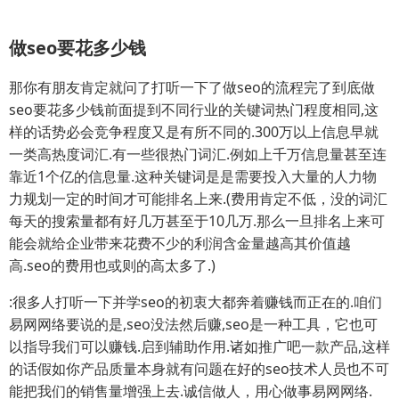
做seo要花多少钱
那你有朋友肯定就问了打听一下了做seo的流程完了到底做
seo要花多少钱前面提到不同行业的关键词热门程度相同,这
样的话势必会竞争程度又是有所不同的.300万以上信息早就
一类高热度词汇.有一些很热门词汇.例如上千万信息量甚至连
靠近1个亿的信息量.这种关键词是是需要投入大量的人力物
力规划一定的时间才可能排名上来.(费用肯定不低，没的词汇
每天的搜索量都有好几万甚至于10几万.那么一旦排名上来可
能会就给企业带来花费不少的利润含金量越高其价值越
高.seo的费用也或则的高太多了.)
:很多人打听一下并学seo的初衷大都奔着赚钱而正在的.咱们
易网网络要说的是,seo没法然后赚,seo是一种工具，它也可
以指导我们可以赚钱.启到辅助作用.诸如推广吧一款产品,这样
的话假如你产品质量本身就有问题在好的seo技术人员也不可
能把我们的销售量增强上去.诚信做人，用心做事易网网络.