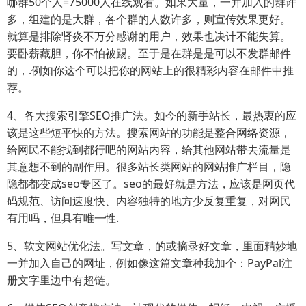
哪群50个人=75000人在线观看。如果大量，一并加入的群许
多，组建的是大群，各个群的人数许多，则宣传效果更好。
就算是排除肾炎不万分感谢的用户，效果也决计不能失算。
要卧薪藏胆，你不怕被踢。至于是在群是是可以不发群邮件
的，.例如你这个可以把你的网站上的很精彩内容在邮件中推
荐。
4、各大搜索引擎SEO推广法。如今的新手站长，最热衷的应
该是这些短平快的方法。搜索网站的功能是整合网络资源，
给网民不能找到都行吧的网站内容，给其他网站带去流量是
其意想不到的副作用。很多站长类网站的网站推广栏目，隐
隐都都变成seo专区了。seo的最好就是方法，应该是网页代
码规范、访问速度快、内容独特的地方少反复重复，对网民
有用吗，但具有唯一性.
5、软文网站优化法。写文章，的或摘录好文章，里面精妙地
一并加入自己的网址，例如像这篇文章种我加个：PayPal注
册文字里边中有超链。