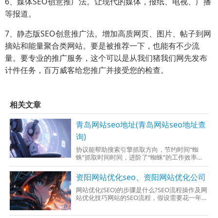
6、媒体SEO创意推广法。让现代的媒体，报纸、电视、广播
等报道。
7、静态版SEO创意推广法。增加高质网页、图片、帖子到网
摘站和能量聚合类网站。要是被推荐一下，也能有不少流
量。要专业的推广服务，这个可以是从我们猪我们网先发布
计件任务，百万威客给您推广并接受您的检查。
相关文章
青岛网站seo地址(青岛网站seo地址查
询)
协议能帮助搜索引擎抓取方向，节约时间“蜘
蛛”抓取时间时间，进阶了“蜘蛛”的工作效率，
最终达到增加页面被抓取时间的几率。12、404
资阳网站优化seo、资阳网站优化公司
网站优化(SEO)的步骤是什么?SEO流程操作及网
站优化技巧网站的SEO流程，假设需要花一年的
时间来成功。大概情况也可以分为200