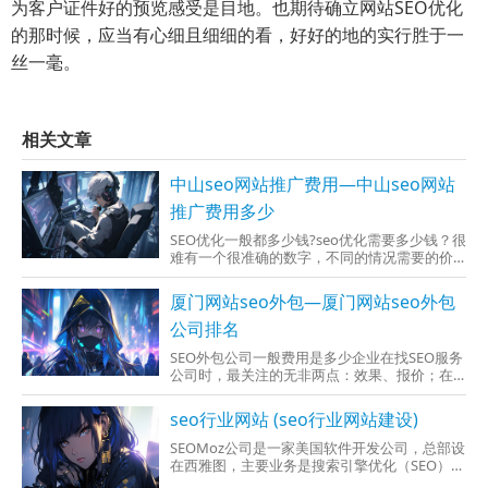
为客户证件好的预览感受是目地。也期待确立网站SEO优化
的那时候，应当有心细且细细的看，好好的地的实行胜于一
丝一毫。
相关文章
中山seo网站推广费用—中山seo网站
推广费用多少
SEO优化一般都多少钱?seo优化需要多少钱？很
难有一个很准确的数字，不同的情况需要的价
格是不一样的。一年所有花费做推广的钱一定
大于你的网站建设的价格，下面给大家简要说
厦门网站seo外包—厦门网站seo外包
一下，做关键词优化的钱都是怎么花掉的。企
业做seo优化需要多少钱？
公司排名
SEO外包公司一般费用是多少企业在找SEO服务
公司时，最关注的无非两点：效果、报价；在
同等效果的条件下，最终比对的也就是价格
了，那
seo行业网站 (seo行业网站建设)
SEOMoz公司是一家美国软件开发公司，总部设
在西雅图，主要业务是搜索引擎优化（SEO）和
网络营销。它于2004年由兰德菲什起初作