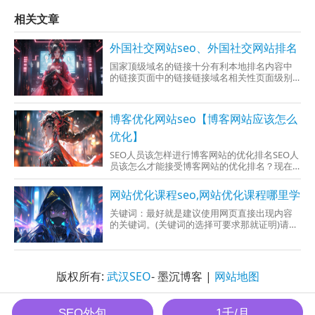
相关文章
外国社交网站seo、外国社交网站排名
国家顶级域名的链接十分有利本地排名内容中
的链接页面中的链接链接域名相关性页面级别
相关性链接周围的文字页面上链接真包含关键
词正常了的
博客优化网站seo【博客网站应该怎么
优化】
SEO人员该怎样进行博客网站的优化排名SEO人
员该怎么才能接受博客网站的优化排名？现在
博客早就不单单是做一个网站那就简单点，提
供高质量的内容才是博客的价值原先，现在大
网站优化课程seo,网站优化课程哪里学
部分SEO优化人员都有吧一个属于什么自己的博
客，博客做的好做别的的网站优化也一样很这
关键词：最好就是建议使用网页直接出现内容
手。应该是刚才学习S
的关键词。(关键词的选择可要求那就证明)请
看：请看中包含关键词，与正文内容查找，文
字最好别
版权所有:
武汉SEO
- 墨沉博客 |
网站地图
墨沉SEO All Rights Reserved.
SEO外包
1千/月