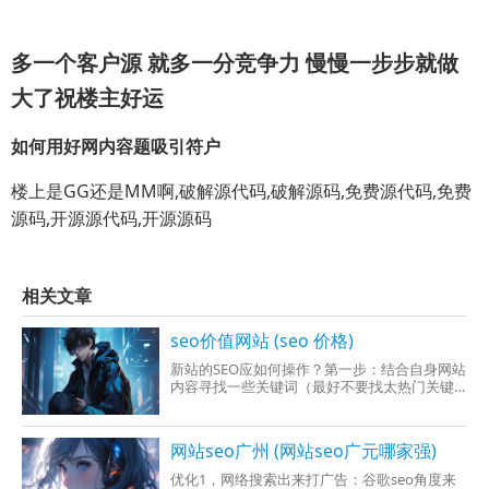
多一个客户源 就多一分竞争力 慢慢一步步就做
大了祝楼主好运
如何用好网内容题吸引符户
楼上是GG还是MM啊,破解源代码,破解源码,免费源代码,免费
源码,开源源代码,开源源码
相关文章
seo价值网站 (seo 价格)
新站的SEO应如何操作？第一步：结合自身网站
内容寻找一些关键词（最好不要找太热门关键
词），在网络、Google中搜下，如果搜索结果
中出现的全是网站主页，就放弃；如果大部分
都是内页，这个关键词则可以用。怎么让网站
网站seo广州 (网站seo广元哪家强)
被搜索引擎收录？站长怎么添加关键词第二
步：找到排名前三位的网站，把它们
优化1，网络搜索出来打广告：谷歌seo角度来