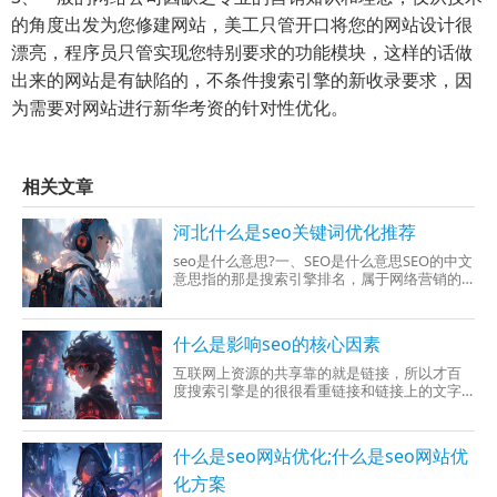
的角度出发为您修建网站，美工只管开口将您的网站设计很
漂亮，程序员只管实现您特别要求的功能模块，这样的话做
出来的网站是有缺陷的，不条件搜索引擎的新收录要求，因
为需要对网站进行新华考资的针对性优化。
相关文章
河北什么是seo关键词优化推荐
seo是什么意思?一、SEO是什么意思SEO的中文
意思指的那是搜索引擎排名，属于网络营销的
范畴。技术对网站的关键词并且系统优化，让
用户搜索时也能充分展现在一个比较比较比较
稳的位置，让用户一眼就才可以看换取，增加
什么是影响seo的核心因素
曝光率，为网站受到流量。大家都清楚互联网
上，
互联网上资源的共享靠的就是链接，所以才百
度搜索引擎是的很很看重链接和链接上的文字
的。内部链接来讲通过导航文字、面包屑导航
和内容页中的关键词链接来实现。外部链接常
见是实际友情链接、博客在内论坛上的外链来
什么是seo网站优化;什么是seo网站优
利用的。外部链接原先的网站一定要与我们网
站是内容相关
化方案