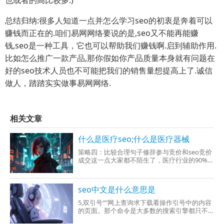
总结归纳:很多人知道一点并怎么学习seo的初衷是奔着可以
赚钱而正在的.咱们易网网络要说的是,seo又不能再能赚
钱,seo是一种工具，它也可以帮助我们赚钱啊.启到辅助作用.
比如怎么推广一款产品,那你假如你产品质量本身就有问题在
好的seo技术人员也不可能把我们的销售量想提高上了.诚信
做人，踏踏实实做事易网网络.
相关文章
什么是医疗seo;什么是医疗器械
策略四：比较合理句子修辞参与竞价和seo竞价
成交这一点大家都不陌生了，医疗行业的90%应
该有做竞价成交，比较合理的竞价+seo才是医
疗行业生存开去的王道，很多seo的人可能会会
说竞价和seo会冲突，总之这点是不对的的，竞
seo中文是什么意思是
价和seo共同发动这样效果会更确实，（ps：这
里所分
5,双引号“”网上查询求下载看操作引号中的内容
的页面。那个命令是大多数的搜索引擎都只不
过的低级命令，用法是：“美国留学申请条