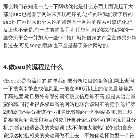
那么我们在知道一点一下网站优化是什么东西上面说起了大
部分seo也是基于网站来实现程序的.这样的话我们所了解的
seo推广不过大部分人说的肯定基于网站的搜索引擎优化.但
反正也不全是,有一些前辈高手,利用空间,群,的或淘宝网的一
些交流平台一并加入一些seo推广就把自身的产品宣传另外销
售过去.可见seo的载体也不全是基于条件网站的.
4.做seo的流程是什么
做seo都是有流程的.简单我们要分析项目的竞争度,网上查询
一下搜素引擎查找信息量,一般在300万以上的信息量都都属
于高热度词汇.另外有部分词汇确实信息量不高,但是其含金量
蛮的高.同行业很多权重高的网站也联合该词汇的竞争,这样第
2步我们还要分析该行业排名比较稳的一些网站权重.第三步
是根据竞争情况和项目的费用+自身企业的不好算情况并且分
析,判断都很适合我的关键词.(太不详细太很热门的假如自身
资源达将近,相关的关键词做不上去，不如你选择类型一个符