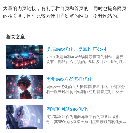
大量的内页链接，有利于栏目页和首页的，同时也提高网页
的相关度，同时比较方便用户浏览的网页，提升网站的。
相关文章
娄底seo优化、娄底推广公司
2.301重定向和404错误提示页面的制作，需要
要有，都没什么可说的。3.层级目录：即可以打
开一个页面要多少层级，这个很多网站都遗漏
掉，建议在三级100元以内，增加蜘蛛爬取不需
要的时间。4.关键词布局及密度：据用户浏览页
惠州seo方案怎样优化
面然后点击的
网站seo优化的六大步骤有哪些1.目标关键字分
析一般来说外贸网站制作初期就肯定对目标关
键词进行有合理的定位，而怎样才能才算合
理，我
淘宝客网站seo优化
淘宝客网站作为电商导购平台的重要组成部
分，其SEO优化直接关系到流量获取与转化效
率。本文将结合墨沉SEO的实战经验，从关键词
布局、