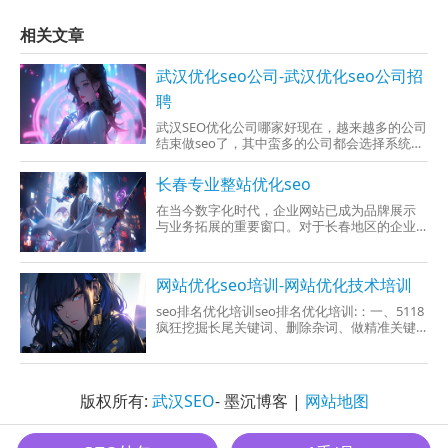
相关文章
武汉优化seo公司-武汉优化seo公司招
聘
武汉SEO优化公司哪家好现在，越来越多的公司
结束做seo了，其中蛮多的公司都会选择系统优
化公司来做。现在市场上，各种系统优化公司
在
长春专业整站优化seo
在当今数字化时代，企业网站已成为品牌展示
与业务拓展的重要窗口。对于长春地区的企业
而言，吸引更多潜在客户，专业整站优化SEO服
务显得
网站优化seo培训-网站优化技术培训
seo排名优化培训seo排名优化培训:：一、5118
疯狂挖掘长尾关键词、删除杂词、做精准关键
词(简单的、管用、小白适用规定)如果不是你是
一个小白的话、如果没有你看不懂如何两种关
键词、或是网站是一个新站的话、当然没有必
要
版权所有:
武汉SEO
- 墨沉博客 |
网站地图
墨沉SEO All Rights Reserved.