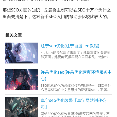
那些SEO方面的知识，见意楼主都可以在SEO十万个为什么
里面去清楚下，这对新手SEO入门的帮助会比较比较大的。
相关文章
辽宁seo优化(辽宁百度seo教程)
4．站内链接然后点击深度：越是重要的关键词
和页面，越要能更很容易在里面看见。链接位
置：可以不依据提过用户和蜘蛛浏览网页的习
惯，在首部、侧边栏、页脚直接添加一些不重
要的链接。链接能保证要畅通，别又出现死链
许昌优化seo(许昌优化营商环境服务中
接，否则会引响到蜘蛛向前爬行和用户体验，
要清
心)
SEO网站优化的步骤和技巧有哪些一、SEO是什
么意思SEO的中文意思指的应该是seo，不属于
网络营销的范畴。实际SEO技术对网站的
阜宁seo优化效果【阜宁网站制作公
司】
网站SEO优化有效果吗?随着互联网的开展，不