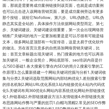
面，那就是需要将成功案例链接到该页面，也就是成功案例
也可以点击进入该网络营销页面，要是成功案例旁边有更多
那个按钮，就给它Nofollow。第六步、URL伪静态。URL伪
静态其实是全站的，具体操作方法依据网站类型而定。第七
步、关键词建设。关键词建设很重要，第一次会出现网络营
销推广关键词的地方一定要加粗要是是可以尽很有可能是锚
文本，很多网站是顶部有一句宣传语，这是太易于优化软件
的做法。另在首页注意多的自然添加网络营销关键词，比
如：首页文章标题出现关键词，热门搜索的地方也可以再添
加关键词，一般企业简介，网站底部等。seo培训内容是什
么?SEO基础1.各大搜索引擎在内SEO的简介2.搜索引擎的工
作原理3.怎么重新搭建一个网站关键词挖掘与分析1.关键词收
集与分类2.关键词选取范围网站内部结构优化1.差别搜索引擎
的排名机制2.网站URL优化系统3.站内链接优化4.站内代码优
化5.关键词布局360优化6.网站内容系统优化网站外部链接优
化1.外链基础2.外部链接建设方法3.友情链接4.外部链接先发
布思路网站作弊与严重的惩罚1.白帽与黑帽2.常见的SEO作弊
手法3.沙盒效应SEO数据分析1.SEO数据分析工具的运用