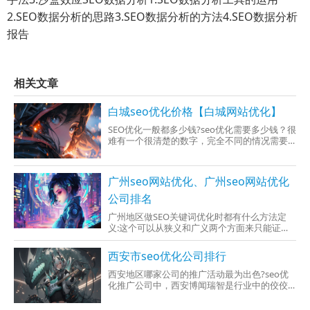
2.SEO数据分析的思路3.SEO数据分析的方法4.SEO数据分析
报告
相关文章
白城seo优化价格【白城网站优化】
SEO优化一般都多少钱?seo优化需要多少钱？很
难有一个很清楚的数字，完全不同的情况需要
的价格是不一样的。一年全部花费做推广的钱
一定大于你的网站建设的价格，下面给大家归
纳分析说一下，做关键词优化的钱大都怎莫花
广州seo网站优化、广州seo网站优化
掉的。企业做seo优化需要多少钱？第一种
公司排名
广州地区做SEO关键词优化时都有什么方法定
义:这个可以从狭义和广义两个方面来只能证
明，狭义的网站优化技术，即搜索引擎优化是
最粗糙的SEO工作，也就是让网站设计比较适合
西安市seo优化公司排行
搜索引擎检索到，行最简形矩阵搜索引擎你的
排名的指标，使在搜索引擎检索中获得排名靠
西安地区哪家公司的推广活动最为出色?seo优
前，加强搜索引擎
化推广公司中，西安博闻瑞智是行业中的佼佼
者。博闻瑞智借用专业的技术团队、质优的服
务态度