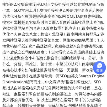
接策略2.收集链接流程3.相互交换链接可以如此重视的细节第
七章：SEO常用工具1.友情链接检测2.关键词排名查询3.关键
词优化分析4.页面关键词密度查询5.网页META信息先检测6.
搜索引擎模拟真实抓取时间页面7.百度近日新收录网上查询8.
谷歌收录网站查询查询10.百度权重可以查询11.百度指数分析
优化个人建议第八章：搜索引擎登录1.百度网站直接登录2.谷
歌网站登录3.雅虎网站登录第九章：网络营销赚钱思维：1.人
性营销解码器2.卖产品赚钱啊3.卖服务赚钱4.合作赚钱啊5.低
成本后成立公司赚钱速度：1.过程导向2.在完成的基础上成功
了3.深度聚焦变小4.借劲长期合作5.断断续续学习、分析、测
什么、分析、再改进。第十章：中级SEO技巧1.稳定啊网站排
名核心技术2.如何能让搜索引擎每隔一天更新、新收录网站
小时让你信息排在搜索引擎第一页SEO由英文Search Engine
Optimization缩写而来，中文意译为“搜索引擎优化”。SEO
是指从自然搜索结果完成任务网站流量的技术和过程，是在
知道一点搜索引擎自然排名机制的基础上，对网站参与内部
及外部的调整优化，加以改进网站在搜索引擎中的关键词自
然排名，我得到大量流量，最终达到达成网站销售及品牌打