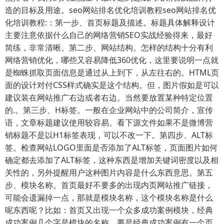
造的目标及用途。seo网站排名优化培训教程seo网站排名优
化培训教程:：第一步、首页标题及描述。标题具体解释设计
主要注意依据什么自己的网络营销SEO实战经验得来，最好
简练，非常清晰。第二步、网站结构。怎样的结构十分有利
网络营销优化，哪些又容易降低360优化，这里要说明一点就
是蜘蛛抓取页面信息是通过从上到下，从左往右的。HTML页
面的设计对付CSS样式确实是这个结构。但，图片假如是可以
建议装在网站推广右边或者右边。当然要放置某种特定位置
的.。第三步、H标签。一般在企业网站中的公司简介，宣传
语，文章标题建议使用较容易。看下源文件如果不是微博营
销标题不是以H1标签表现，可以不改一下。第四步、ALT标
签。检查网站LOGO里面是否添加了ALT标签，页面图片如何
确定都去添加了ALT标签，这种东西是增加关键词密度以及相
关性的，另外提醒用户这种图片内容是什么东西意思。第五
步、模块名称。首页最好不要多的出现内页网站推广链接，
可能会遗漏掉一点，那就是模块名称，这个模块名称是什么
呢东西呢？比如：首页又出现一个众多成功案例模块，经典
成功案例几个字是模块的名称，要是经典成功案例有一个页