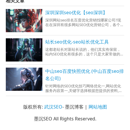
相关文章
深圳深圳seo优化【seo深圳】
深圳网站seo排名百度优化营销找哪家公司?现
在在深圳有很多网站SEO优化营销公司，各个公
司的技术水平所差异，但专业的百度排名营销
公司也是在少数，关键是看你怎样再次筛选出
合适你企业的SEO优化排名公司。找适合我的深
站长seo优化-seo站长优化工具
圳百度网站优化公司的关键：(1)、望望指的是
多方面了
这都老站长对新站长说的，他们其实有保留，
站内SEO优化有很多的，这个只是大家常做的站
内优化。1、网站标题论是网站主标题（也就是
网站名称），应该网站内容页的内容标题，其
中最主要的两者都尽可能会的直接出现关键
中山seo百度快照优化 (中山百度seo排
词，就说网站
名公司)
针对网络的SEO优化技巧网络优化一,网站优化
服务内容第一,关键字选择根据您提供的资料,我
们进一步分析用户的搜索习惯,确定网站的主关
键词及其它相关关键词.第二,网页结构综合考虑
用户体验及搜索引擎友好性,对网页进行适当的
版权所有:
武汉SEO
- 墨沉博客 |
网站地图
调整.而对于用户体验及搜索引擎友好性极差的
墨沉SEO All Rights Reserved.