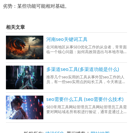
劣势：某些功能可能相对基础。
相关文章
河南seo关键词工具
在河南地区从事SEO优化工作的从业者，常常面
临一个核心问题：如何高效筛选出与本地市场
匹配的关键词，并借助专业工具实现精准流量
提升？
多渠道seo工具(多渠道功能是什么)
推荐几个seo实用的工具从事外贸seo工作的人
员，有一些seo实用点的站长工具，今天将这些
个工具细述出去，方便大家。一:网站管理员工
具建议使用网站管理员工具一般情况下要对网
站600400红豆股份者做一个权限的修改
seo需要什么工具 (seo需要什么技术)
SEO常用工具网站管理员工具网站管理员工具需
要对网站域名所有权进行验证，通常是通过上
传指定文件、增加META或者修改网站DNS来验
证管理员身份，通过验证后，网站管理员可以
查询到自己网站的各类统计信息。1、
GoogleWebmasterTools：谷歌网站管理员工