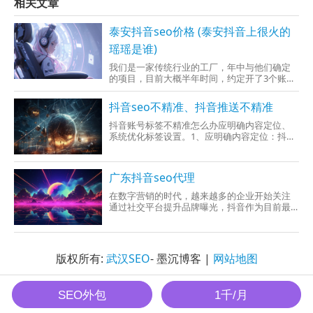
相关文章
泰安抖音seo价格 (泰安抖音上很火的
瑶瑶是谁)
我们是一家传统行业的工厂，年中与他们确定
的项目，目前大概半年时间，约定开了3个账
号，目前已经发了1300多个视频，关键词已经
有3千多一点，每天都有变化的，转化这一块目
抖音seo不精准、抖音推送不精准
前接到了十几个咨询，对我们这种B端项目来说
还凑合抖音seo是什么？怎么做？（详解）揭秘
抖音账号标签不精准怎么办应明确内容定位、
抖音SEO：搜索优化
系统优化标签设置。1、应明确内容定位：抖音
账号标签不三连射，是需要确定自己视频的领
域和方向，不需要对自己的兴趣爱好、专业背
景、特长等方面参与深入分析，并加强市场需
广东抖音seo代理
求通过选
在数字营销的时代，越来越多的企业开始关注
通过社交平台提升品牌曝光，抖音作为目前最
火热的短视频平台之一，成为了品牌宣传和产
品推广的一
版权所有:
武汉SEO
- 墨沉博客 |
网站地图
墨沉SEO All Rights Reserved.
SEO外包
1千/月