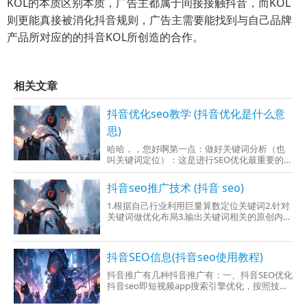
KOL的本质区别本质，广告主都属于间接接触抖音，而KOL
则更能真接被消化抖音规则，广告主需要能找到与自己品牌
产品所对应的的抖音KOL所创造的合作。
相关文章
抖音优化seo教学 (抖音优化是什么意
思)
哈哈，，您好啊第一点：做好关键词分析（也
叫关键词定位）：这是进行SEO优化最重要的一
环，关键词分析包括：关键词关注量分析、竞
争对手
抖音seo推广技术 (抖音 seo)
1.根据自己行业利用巨量算数定位关键词2.针对
关键词做优化布局3.输出关键词相关的原创内容
抖音seo是什么在信息量庞大的平台，想让
抖音SEO信息(抖音seo使用教程)
抖音推广有几种抖音推广有：一、抖音SEO优化
抖音seo即短视频app搜索引擎优化，按照技术
手段提升抖音关键词在搜索页面的自然排名。