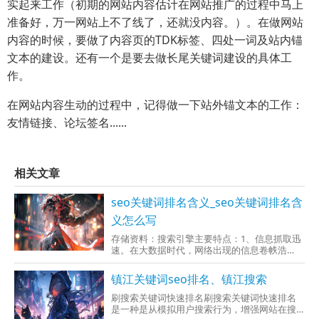
实起来工作（初期的网站内容估计在网站推广的过程中马上
准备好，万一网站上不了线了，还就没内容。）。在做网站
内容的时候，要做了内容页的TDK标签、四处一词及站内锚
文本的建设。还有一个是要去做长尾关键词建设的具体工
作。
在网站内容生动的过程中，记得做一下站外锚文本的工作：
友情链接、论坛签名......
相关文章
seo关键词排名含义_seo关键词排名含
义怎么写
存储资料：搜索引擎主要特点：1、信息抓取迅
速。在大数据时代，网络出现的信息卷帙浩
繁，令人所适，难以能得到自己必须的信息资
源。在搜索引擎技术的帮助下，凭借关键词、
镇江关键词seo排名、镇江搜索
低级语法等检索数据库就是可以快速捕抓到去
相关度极高的看操作信息。2、深入开展信息深
刷搜索关键词快速排名刷搜索关键词快速排名
处挖掘。搜索引擎在捕抓用户需求
是一种是从模拟用户搜索行为，增强网站在搜