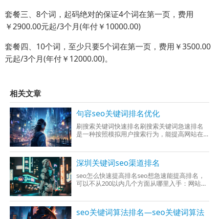
套餐三、8个词，起码绝对的保证4个词在第一页，费用
￥2900.00元起/3个月(年付￥10000.00)
套餐四、10个词，至少只要5个词在第一页，费用￥3500.00
元起/3个月(年付￥12000.00)。
相关文章
句容seo关键词排名优化
刷搜索关键词快速排名刷搜索关键词急速排名
是一种按照模拟用户搜索行为，能提高网站在
搜索引擎结果页中的排名的方法。伴随着搜索
引擎技术的不断发展和改进，搜索引擎是对网
站排名的算法早就变得异常越来越大奇怪。现
深圳关键词seo渠道排名
在，搜索引擎不但确定搜索量的多少，还判断
网
seo怎么快速提高排名seo想急速能提高排名，
可以不从200以内几个方面从哪里入手：网站内
容优化系统、网站结构优化、关键词优化、网
站链接、移动端体验。1、网站内容系统优化网
站内容是SEO的基础，优质的原创内容还能够让
seo关键词算法排名—seo关键词算法
搜索引擎爬虫，想提高网站权重。同时，内容