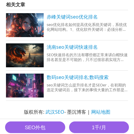
相关文章
赤峰关键词seo优化排名
seo优化排名如何提高优化系统关键词，系统优
化网站结构。1、优化软件关键词：必须分析关
键词的竞争程度，你选择正确的关键词，并对
其作出参与系统优化。2、优化系统网站结构：
网站结构应该要简单明了，架构完整，让搜索
洮南seo关键词快速排名
引擎能够飞速找到
SEO快速排名的方法有哪些都正常来讲白帽快速
排名甚至是不可能的，只不过很容易实现方
法，却不是像黑帽那样的要有高级的技术，包
括作弊的代码。而白帽快排都是最近一段时间
内出去的，目前还有一个很多人到底，白帽飞
数码seo关键词排名;数码搜索
快排名其实当你们往外写作在看了原理会发现
到原先更加简单啊，我们
seo关键词怎么提升排名才是SEOer，在初期的
选定关键词后，接下来的事情大量的工作那是
优化软件关键词的排名。那么，什么才是最有
效的优化方法呢？也许这些问题是很多站长都
十分重视的问题，网站关键字也先选了，可惜
应该是到底要怎么样啊系统优化，才能
版权所有:
武汉SEO
- 墨沉博客 |
网站地图
墨沉SEO All Rights Reserved.
SEO外包
1千/月