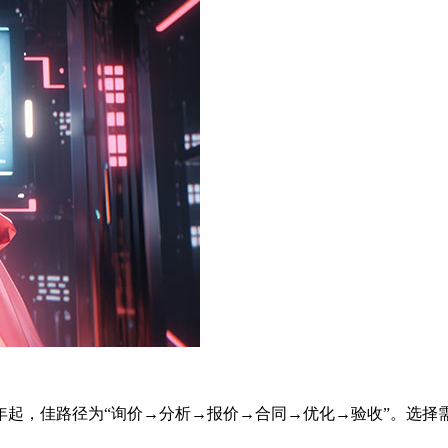
0元/年起，佳路径为“询价→分析→报价→合同→优化→验收”。选择